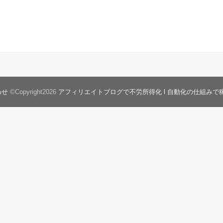
わせ
©Copyright2026
アフィリエイトブログで不労所得化 l 自動化の仕組みで